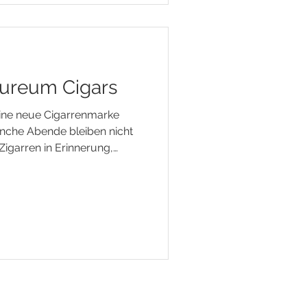
ureum Cigars
eine neue Cigarrenmarke
che Abende bleiben nicht
igarren in Erinnerung,
er Menschen, der
eren Atmosphäre. Genau so
miere von Aureum Cigars bei
el Kiel. Gemeinsam mit
ie neue Marke erstmals in
nd mit unseren Gästen auf
Besonde