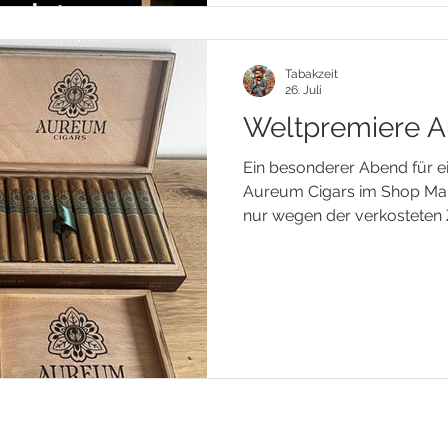
Tabakzeit
26. Juli
Weltpremiere A
Ein besonderer Abend für 
Aureum Cigars im Shop Man
nur wegen der verkosteten Z
sondern vor allem wegen d
Gespräche und der besond
ein Abend war die Weltpre
Tabakzeit im Me and All Hot
StarkeZigarren durfte ich d
Deutschland präsentieren u
Entdeckungsreise gehen. 