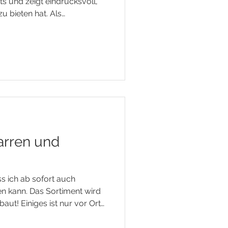
ts und zeigt eindrucksvoll,
 bieten hat. Als
en Deckblatt, Umblatt und
traditionsreichen Region
ch einer rund neunmonatigen
onders harmonischen Blend
 Am Gaumen entfalten sich
, Trockenfrüchten und
arren und
ss ich ab sofort auch
en kann. Das Sortiment wird
aut! Einiges ist nur vor Ort
e kann kubanisch geshopt
sche Zigarren