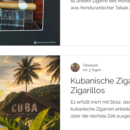
ist unsere Zigarre des Mona
was honduranischer Tabak zu
honduranischer Puro stamm
Einlage vollständig aus der 
Danlí. Die Tabake reifen na
Fermentation zu einem bes
mit mittlerer Stärke heran.
feine Noten von Zedernholz
dezenten Rösta
Tabakzeit
vor 3 Tagen
Kubanische Zig
Zigarillos
Es erfüllt mich mit Stolz, da
kubanische Zigarren anbiet
über die nächste Zeit ausgeb
verfügbar, aber auch onlin
werden! Verfügbare kubani