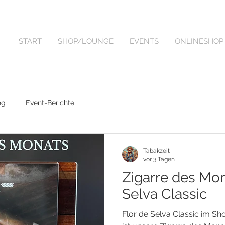
START
SHOP/LOUNGE
EVENTS
ONLINESHOP
ng
Event-Berichte
Tabakzeit
vor 3 Tagen
Zigarre des Mon
Selva Classic
Flor de Selva Classic im Sho