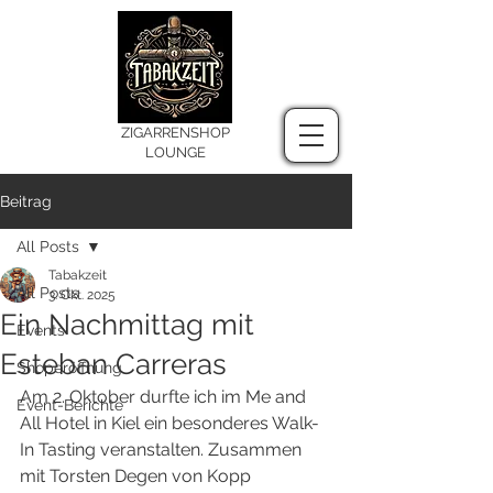
ZIGARRENSHOP
LOUNGE
Beitrag
All Posts
Tabakzeit
All Posts
3. Okt. 2025
Ein Nachmittag mit
Events
Esteban Carreras
Shoperöffnung
Am 2. Oktober durfte ich im Me and 
Event-Berichte
All Hotel in Kiel ein besonderes Walk-
In Tasting veranstalten. Zusammen 
mit Torsten Degen von Kopp 