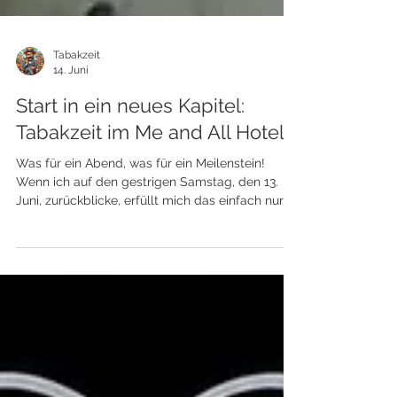
Tabakzeit
14. Juni
Start in ein neues Kapitel:
Tabakzeit im Me and All Hotel
Was für ein Abend, was für ein Meilenstein!
Wenn ich auf den gestrigen Samstag, den 13.
Juni, zurückblicke, erfüllt mich das einfach nur
mit Stolz und tiefer Dankbarkeit. Das Event zur
Shoperöffnung sprach absolut für sich. Der
Andrang war schlichtweg überwältigend: So
viele Gäste, Freunde und Aficionados sind meiner
Einladung gefolgt, dass wir im Laufe des
Abends sogar noch zusätzliche Stühle