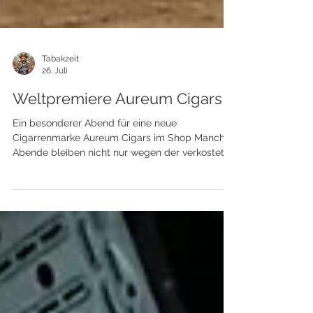
Tabakzeit
26. Juli
Weltpremiere Aureum Cigars
Ein besonderer Abend für eine neue
Cigarrenmarke Aureum Cigars im Shop Manche
Abende bleiben nicht nur wegen der verkosteten
Zigarren in Erinnerung, sondern vor allem wegen
der Menschen, der Gespräche und der
besonderen Atmosphäre. Genau so ein Abend
war die Weltpremiere von Aureum Cigars bei
Tabakzeit im Me and All Hotel Kiel. Gemeinsam
mit StarkeZigarren durfte ich die neue Marke
erstmals in Deutschland präsentieren und mit
unseren Gästen auf Entdeckungsreise gehen.