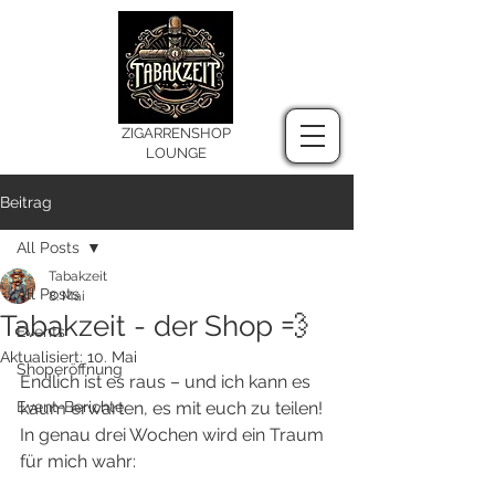
ZIGARRENSHOP
LOUNGE
Beitrag
All Posts
Tabakzeit
All Posts
8. Mai
Tabakzeit - der Shop 💨
Events
Aktualisiert:
10. Mai
Shoperöffnung
Endlich ist es raus – und ich kann es 
Event-Berichte
kaum erwarten, es mit euch zu teilen! 
In genau drei Wochen wird ein Traum 
für mich wahr: 