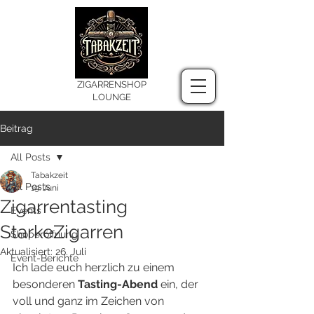
ZIGARRENSHOP
LOUNGE
Beitrag
All Posts
Tabakzeit
All Posts
19. Juni
Zigarrentasting
Events
StarkeZigarren
Shoperöffnung
Aktualisiert:
26. Juli
Event-Berichte
Ich lade euch herzlich zu einem 
besonderen
 Tasting-Abend
 ein, der 
voll und ganz im Zeichen von 