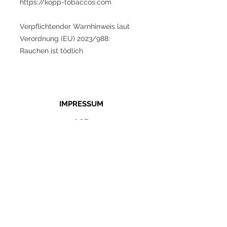
https://kopp-tobaccos.com
Verpflichtender Warnhinweis laut
Verordnung (EU) 2023/988:
Rauchen ist tödlich
IMPRESSUM
AGB
WIDERRUF
DATENSCHUTZ
COOKIES
KONTAKT