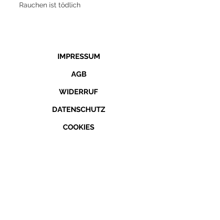
Rauchen ist tödlich
IMPRESSUM
AGB
WIDERRUF
DATENSCHUTZ
COOKIES
KONTAKT
TELEFON
04308 - 189 701
E-MAIL
info@tabakzeit.de